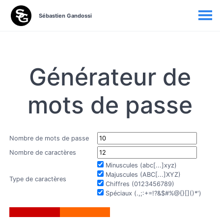
Sébastien Gandossi
Générateur de
mots de passe
Nombre de mots de passe
Nombre de caractères
Minuscules (abc[...]xyz)
Majuscules (ABC[...]XYZ)
Type de caractères
Chiffres (0123456789)
Spéciaux (.,;:+=!?&$#%@{}[]()*')