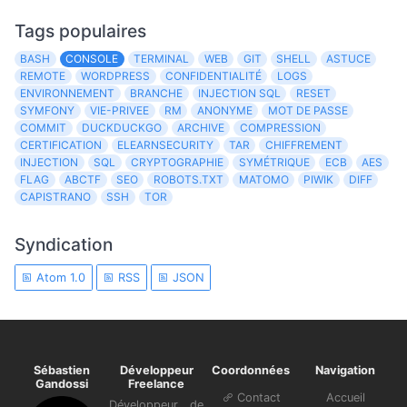
Tags populaires
BASH
CONSOLE
TERMINAL
WEB
GIT
SHELL
ASTUCE
REMOTE
WORDPRESS
CONFIDENTIALITÉ
LOGS
ENVIRONNEMENT
BRANCHE
INJECTION SQL
RESET
SYMFONY
VIE-PRIVEE
RM
ANONYME
MOT DE PASSE
COMMIT
DUCKDUCKGO
ARCHIVE
COMPRESSION
CERTIFICATION
ELEARNSECURITY
TAR
CHIFFREMENT
INJECTION
SQL
CRYPTOGRAPHIE
SYMÉTRIQUE
ECB
AES
FLAG
ABCTF
SEO
ROBOTS.TXT
MATOMO
PIWIK
DIFF
CAPISTRANO
SSH
TOR
Syndication
Atom 1.0
RSS
JSON
Sébastien
Développeur
Coordonnées
Navigation
Gandossi
Freelance
Contact
Accueil
Développeur de