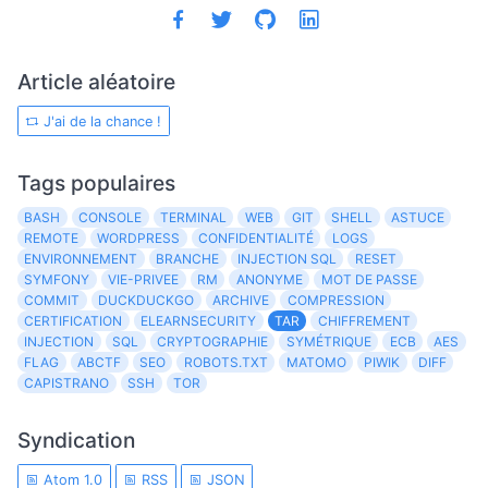
Article aléatoire
J'ai de la chance !
Tags populaires
BASH
CONSOLE
TERMINAL
WEB
GIT
SHELL
ASTUCE
REMOTE
WORDPRESS
CONFIDENTIALITÉ
LOGS
ENVIRONNEMENT
BRANCHE
INJECTION SQL
RESET
SYMFONY
VIE-PRIVEE
RM
ANONYME
MOT DE PASSE
COMMIT
DUCKDUCKGO
ARCHIVE
COMPRESSION
CERTIFICATION
ELEARNSECURITY
TAR
CHIFFREMENT
INJECTION
SQL
CRYPTOGRAPHIE
SYMÉTRIQUE
ECB
AES
FLAG
ABCTF
SEO
ROBOTS.TXT
MATOMO
PIWIK
DIFF
CAPISTRANO
SSH
TOR
Syndication
Atom 1.0
RSS
JSON