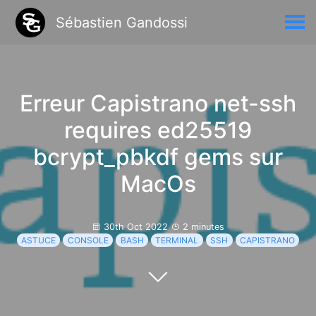
Sébastien Gandossi
Erreur Capistrano net-ssh
requires ed25519
bcrypt_pbkdf gems sur
MacOs
30th Oct 2022
2 minutes
ASTUCE
CONSOLE
BASH
TERMINAL
SSH
CAPISTRANO