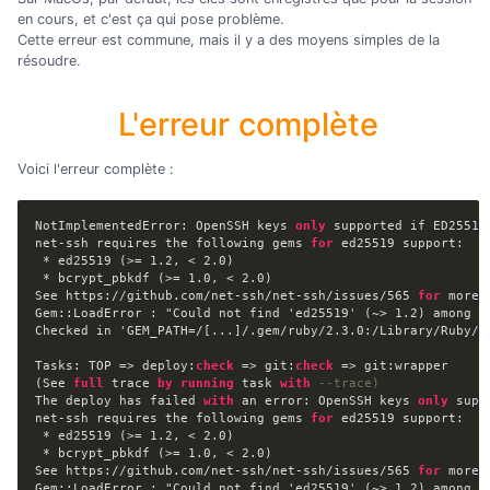
en cours, et c'est ça qui pose problème.
Cette erreur est commune, mais il y a des moyens simples de la
résoudre.
L'erreur complète
Voici l'erreur complète :
NotImplementedError: OpenSSH keys 
only
 supported if ED25519
net
-
ssh requires the following gems 
for
 ed25519 support:

*
 ed25519 (
>=
1.2
, 
<
2.0
)

*
 bcrypt_pbkdf (
>=
1.0
, 
<
2.0
)

See https:
/
/
github.com
/
net
-
ssh
/
net
-
ssh
/
issues
/
565
for
 more 
Gem::LoadError : "Could not find 'ed25519' (~> 1.2) among 32
Checked in 'GEM_PATH=/[...]/.gem/ruby/2.3.0:/Library/Ruby/G
Tasks: TOP 
=
>
 deploy:
check
=
>
 git:
check
=
>
 git:wrapper

(See 
full
 trace 
by
running
 task 
with
--trace)
The deploy has failed 
with
 an error: OpenSSH keys 
only
 supp
net
-
ssh requires the following gems 
for
 ed25519 support:

*
 ed25519 (
>=
1.2
, 
<
2.0
)

*
 bcrypt_pbkdf (
>=
1.0
, 
<
2.0
)

See https:
/
/
github.com
/
net
-
ssh
/
net
-
ssh
/
issues
/
565
for
 more 
Gem::LoadError : "Could not find 'ed25519' (~> 1.2) among 32