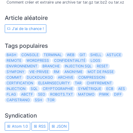
Comment créer et extraire une archive tar tar.gz tar.bz2 ou tar.xz
Article aléatoire
J'ai de la chance !
Tags populaires
BASH
CONSOLE
TERMINAL
WEB
GIT
SHELL
ASTUCE
REMOTE
WORDPRESS
CONFIDENTIALITÉ
LOGS
ENVIRONNEMENT
BRANCHE
INJECTION SQL
RESET
SYMFONY
VIE-PRIVEE
RM
ANONYME
MOT DE PASSE
COMMIT
DUCKDUCKGO
ARCHIVE
COMPRESSION
CERTIFICATION
ELEARNSECURITY
TAR
CHIFFREMENT
INJECTION
SQL
CRYPTOGRAPHIE
SYMÉTRIQUE
ECB
AES
FLAG
ABCTF
SEO
ROBOTS.TXT
MATOMO
PIWIK
DIFF
CAPISTRANO
SSH
TOR
Syndication
Atom 1.0
RSS
JSON