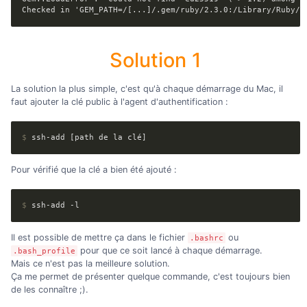
Checked in 'GEM_PATH=/[...]/.gem/ruby/2.3.0:/Library/Ruby/G
Solution 1
La solution la plus simple, c'est qu'à chaque démarrage du Mac, il
faut ajouter la clé public à l'agent d'authentification :
$
 ssh-add [path de la clé]
Pour vérifié que la clé a bien été ajouté :
$
 ssh-add -l
Il est possible de mettre ça dans le fichier
ou
.bashrc
pour que ce soit lancé à chaque démarrage.
.bash_profile
Mais ce n'est pas la meilleure solution.
Ça me permet de présenter quelque commande, c'est toujours bien
de les connaître ;).