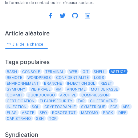
le formulaire de contact ou les réseaux sociaux.
Article aléatoire
J'ai de la chance !
Tags populaires
BASH
CONSOLE
TERMINAL
WEB
GIT
SHELL
ASTUCE
REMOTE
WORDPRESS
CONFIDENTIALITÉ
LOGS
ENVIRONNEMENT
BRANCHE
INJECTION SQL
RESET
SYMFONY
VIE-PRIVEE
RM
ANONYME
MOT DE PASSE
COMMIT
DUCKDUCKGO
ARCHIVE
COMPRESSION
CERTIFICATION
ELEARNSECURITY
TAR
CHIFFREMENT
INJECTION
SQL
CRYPTOGRAPHIE
SYMÉTRIQUE
ECB
AES
FLAG
ABCTF
SEO
ROBOTS.TXT
MATOMO
PIWIK
DIFF
CAPISTRANO
SSH
TOR
Syndication